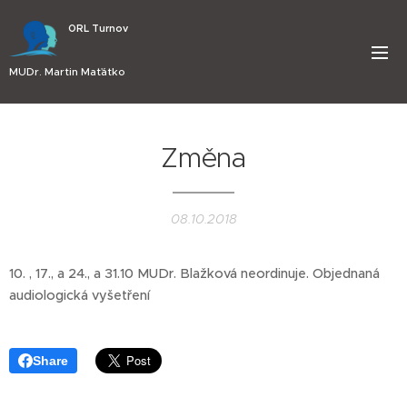
ORL Turnov
MUDr. Martin Maťátko
Změna
08.10.2018
10. , 17., a 24., a 31.10 MUDr. Blažková neordinuje. Objednaná
audiologická vyšetření
Share