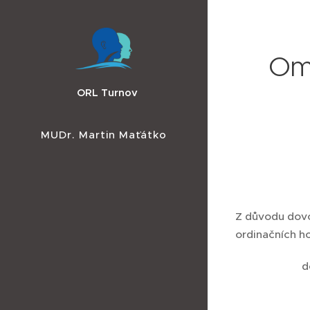
Om
ORL Turnov
MUDr. Martin Maťátko
Z důvodu dovo
ordinačních h
děkujeme