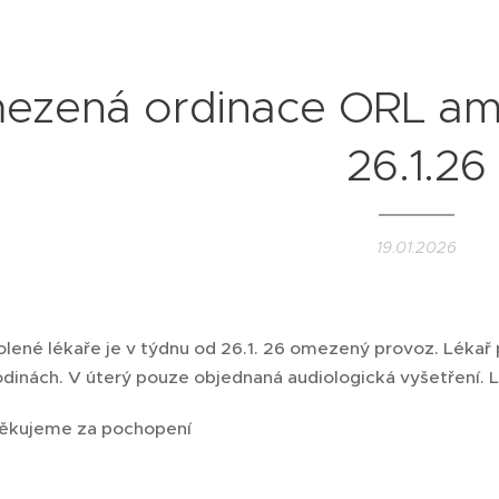
ezená ordinace ORL am
26.1.26
19.01.2026
lené lékaře je v týdnu od 26.1. 26 omezený provoz. Lékař
odinách. V úterý pouze objednaná audiologická vyšetření. 
 za pochopení